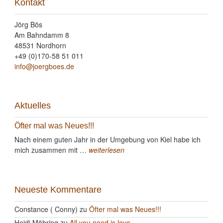
Kontakt
Jörg Bös
Am Bahndamm 8
48531 Nordhorn
+49 (0)170-58 51 011
info@joergboes.de
Aktuelles
Öfter mal was Neues!!!
Nach einem guten Jahr in der Umgebung von Kiel habe ich
mich zusammen mit …
weiterlesen
Neueste Kommentare
Constance ( Conny)
zu
Öfter mal was Neues!!!
Heidi Möhring
zu
All you need is love…