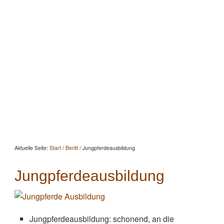
Startseite
Aktuelles
Beratung
Beritt
Reitunterricht
Seminare
Portrait
Kontakt
Aktuelle Seite:
Start
/
Beritt
/
Jungpferdeausbildung
Jungpferdeausbildung
Jungpferdeausbildung: schonend, an die