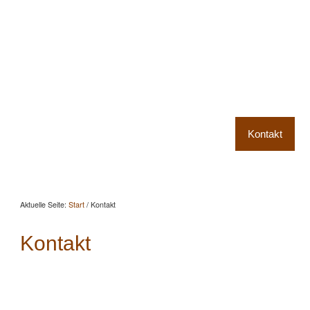
Startseite
Aktuelles
Beratung
Beritt
Reitunterricht
Seminare
Portrait
Kontakt
Aktuelle Seite:
Start
/
Kontakt
Kontakt