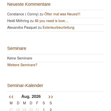
Neueste Kommentare
Constance ( Conny)
zu
Öfter mal was Neues!!!
Heidi Möhring
zu
All you need is love…
Alexandra Pasquet
zu
Exterieurbeurteilung
Seminare
Keine Seminare
Weitere Seminare?
Seminar-Kalender
<<
Aug. 2026
>>
M
D
M
D
F
S
S
27
28
29
30
31
1
2