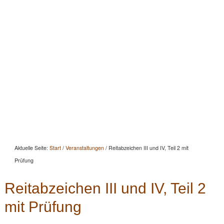
Startseite
Aktuelles
Beratung
Beritt
Reitunterricht
Seminare
Portrait
Kontakt
Aktuelle Seite:
Start
/
Veranstaltungen
/
Reitabzeichen III und IV, Teil 2 mit
Prüfung
Reitabzeichen III und IV, Teil 2
mit Prüfung