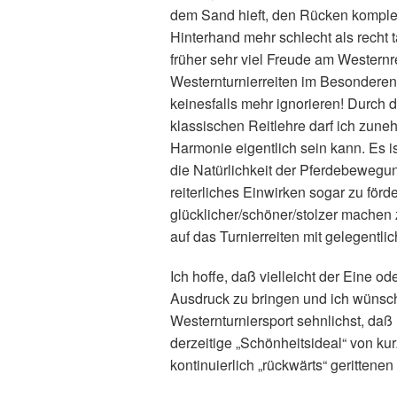
dem Sand hieft, den Rücken komplett
Hinterhand mehr schlecht als recht t
früher sehr viel Freude am Western
Westernturnierreiten im Besonderen
keinesfalls mehr ignorieren! Durch 
klassischen Reitlehre darf ich zun
Harmonie eigentlich sein kann. Es i
die Natürlichkeit der Pferdebewegu
reiterliches Einwirken sogar zu för
glücklicher/schöner/stolzer machen 
auf das Turnierreiten mit gelegent
Ich hoffe, daß vielleicht der Eine o
Ausdruck zu bringen und ich wünsch
Westernturniersport sehnlichst, daß 
derzeitige „Schönheitsideal“ von kur
kontinuierlich „rückwärts“ gerittene