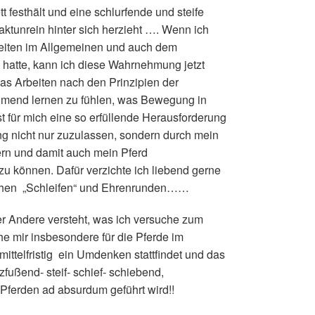
 festhält und eine schlurfende und steife
aktunrein hinter sich herzieht …. Wenn ich
reiten im Allgemeinen und auch dem
 hatte, kann ich diese Wahrnehmung jetzt
das Arbeiten nach den Prinzipien der
ehmend lernen zu fühlen, was Bewegung in
st für mich eine so erfüllende Herausforderung
ng nicht nur zuzulassen, sondern durch mein
dern und damit auch mein Pferd
zu können. Dafür verzichte ich liebend gerne
lichen „Schleifen“ und Ehrenrunden……
der Andere versteht, was ich versuche zum
e mir insbesondere für die Pferde im
mittelfristig ein Umdenken stattfindet und das
zfußend- steif- schief- schiebend,
n Pferden ad absurdum geführt wird!!