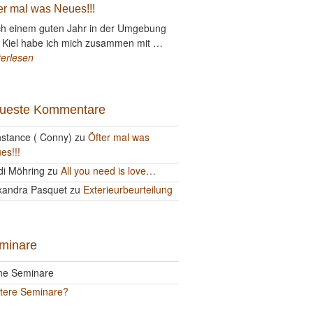
er mal was Neues!!!
h einem guten Jahr in der Umgebung
 Kiel habe ich mich zusammen mit …
terlesen
ueste Kommentare
stance ( Conny)
zu
Öfter mal was
es!!!
di Möhring
zu
All you need is love…
xandra Pasquet
zu
Exterieurbeurteilung
minare
ne Seminare
tere Seminare?