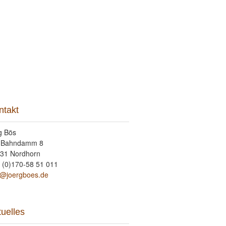
takt
ntakt
g Bös
 Bahndamm 8
31 Nordhorn
 (0)170-58 51 011
o@joergboes.de
tuelles