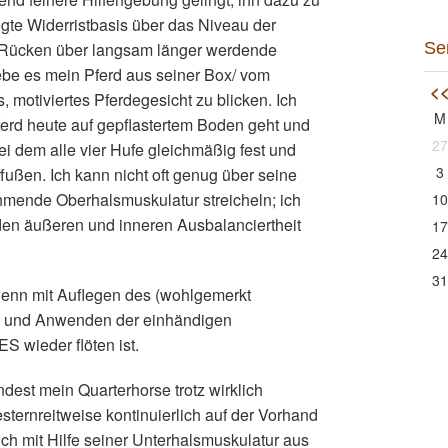
gte Widerristbasis über das Niveau der
 Rücken über langsam länger werdende
Se
ebe es mein Pferd aus seiner Box/ vom
<
 motiviertes Pferdegesicht zu blicken. Ich
M
erd heute auf gepflastertem Boden geht und
27
bei dem alle vier Hufe gleichmäßig fest und
3
fußen. Ich kann nicht oft genug über seine
nehmende Oberhalsmuskulatur streicheln; ich
10
en äußeren und inneren Ausbalanciertheit
17
24
31
 wenn mit Auflegen des (wohlgemerkt
s und Anwenden der einhändigen
S wieder flöten ist.
dest mein Quarterhorse trotz wirklich
sternreitweise kontinuierlich auf der Vorhand
ich mit Hilfe seiner Unterhalsmuskulatur aus