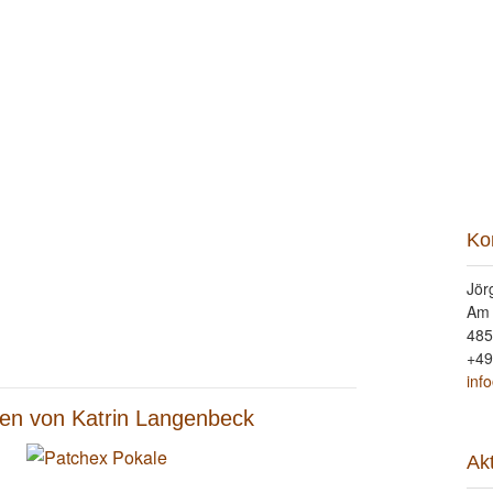
ung
Beritt
Reitunterricht
Seminare
Portrait
Kon
Ko
Jör
Am
485
+49
inf
eben von Katrin Langenbeck
Ak