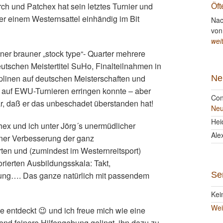
 und Patchex hat sein letztes Turnier und
Öft
er einem Westernsattel einhändig im Bit
Nac
von
wei
einer brauner „stock type“- Quarter mehrere
utschen Meistertitel SuHo, Finalteilnahmen in
plinen auf deutschen Meisterschaften und
Ne
l auf EWU-Turnieren erringen konnte – aber
Con
r, daß er das unbeschadet überstanden hat!
Neu
Hei
hex und ich unter Jörg´s unermüdlicher
Ale
iner Verbesserung der ganz
rten und (zumindest im Westernreitsport)
rierten Ausbildungsskala: Takt,
ung…. Das ganze natürlich mit passendem
Se
Kei
Wei
 entdeckt 😉 und ich freue mich wie eine
nd feinere Hilfengebung gelingt, ihn dazu zu