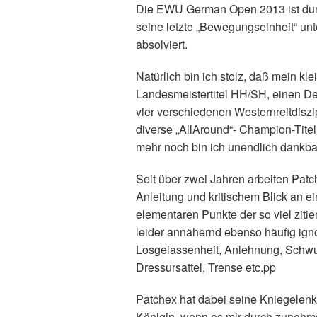
Die EWU German Open 2013 ist durch
seine letzte „Bewegungseinheit“ unt
absolviert.
Natürlich bin ich stolz, daß mein kl
Landesmeistertitel HH/SH, einen De
vier verschiedenen Westernreitdiszi
diverse „AllAround“- Champion-Tite
mehr noch bin ich unendlich dankba
Seit über zwei Jahren arbeiten Patc
Anleitung und kritischem Blick an e
elementaren Punkte der so viel zitie
leider annähernd ebenso häufig igno
Losgelassenheit, Anlehnung, Schw
Dressursattel, Trense etc.pp
Patchex hat dabei seine Kniegelenke
Königin, wenn es mir durch zunehme