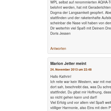
WPL selbst auf renommierten AQHA-Turn
belohnt werden, hat mit Geraderichten 
Dogma der Langsamkeit geopfert. Aber
stattfinden und der raketenhafte Aufst
scheinbar die Nase voll haben von d
Dir weiterhin viel Spaß mit Deinem Dr
Doris Jessen
Antworten
Marion Jetter
meint
24. November 2013 um 22:48
Hallo Kathrin!
Ich reite war kein Western, war mit m
dort sah, beschreibt das, was Du schre
stattfindet. Du gibst mir Hoffnung, da
so nicht gehen kann und darf!
Viel Erfolg und vor allem viel Spaß weit
völliger Harmonie, also Eins mit dem P