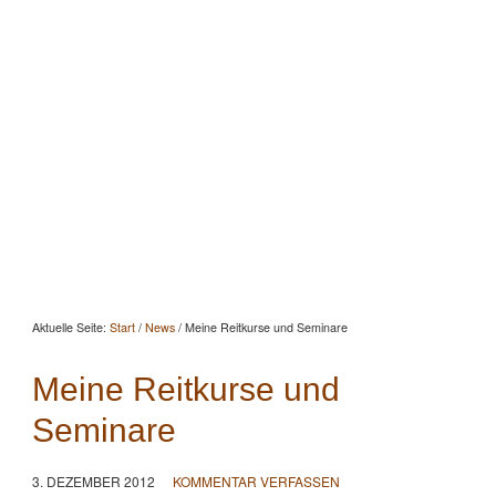
Startseite
Aktuelles
Beratung
Beritt
Reitunterricht
Seminare
Portrait
Kontakt
Aktuelle Seite:
Start
/
News
/
Meine Reitkurse und Seminare
Meine Reitkurse und
Seminare
3. DEZEMBER 2012
KOMMENTAR VERFASSEN