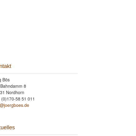
takt
ntakt
g Bös
 Bahndamm 8
31 Nordhorn
 (0)170-58 51 011
o@joergboes.de
tuelles