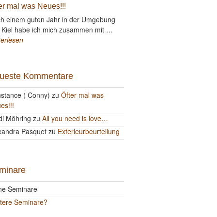
er mal was Neues!!!
h einem guten Jahr in der Umgebung
 Kiel habe ich mich zusammen mit …
terlesen
ueste Kommentare
stance ( Conny)
zu
Öfter mal was
es!!!
di Möhring
zu
All you need is love…
xandra Pasquet
zu
Exterieurbeurteilung
minare
ne Seminare
tere Seminare?