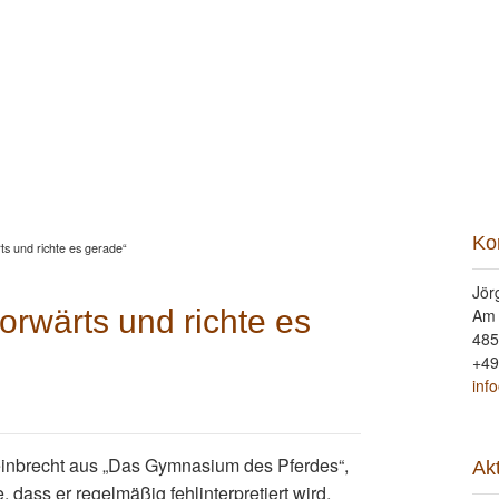
ung
Beritt
Reitunterricht
Seminare
Portrait
Kon
Ko
ts und richte es gerade“
Jör
orwärts und richte es
Am
485
+49
inf
Steinbrecht aus „Das Gymnasium des Pferdes“,
Ak
dass er regelmäßig fehlinterpretiert wird.