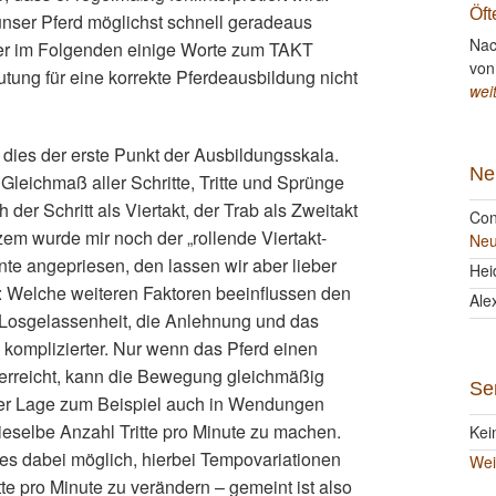
Öft
 unser Pferd möglichst schnell geradeaus
Nac
her im Folgenden einige Worte zum TAKT
von
tung für eine korrekte Pferdeausbildung nicht
wei
dies der erste Punkt der Ausbildungsskala.
Ne
Gleichmaß aller Schritte, Tritte und Sprünge
der Schritt als Viertakt, der Trab als Zweitakt
Con
zem wurde mir noch der „rollende Viertakt-
Neu
te angepriesen, den lassen wir aber lieber
Hei
r: Welche weiteren Faktoren beeinflussen den
Ale
 Losgelassenheit, die Anlehnung und das
 komplizierter. Nur wenn das Pferd einen
erreicht, kann die Bewegung gleichmäßig
Se
 der Lage zum Beispiel auch in Wendungen
eselbe Anzahl Tritte pro Minute zu machen.
Kei
es dabei möglich, hierbei Tempovariationen
Wei
te pro Minute zu verändern – gemeint ist also