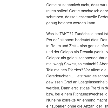
Gemeint ist nämlich nicht, dass wir
reiten sollen! Gerne möchte ich da
schreiben, dessen essentielle Bedeu
genug betonen werden kann.
Was ist TAKT?? Zunächst einmal ist 
Per definitionem bedeutet dies: Das 
in Raum und Zeit – also ganz einfach 
und der Galopp als Dreitakt (vor kur
Galopp“ als gelenkschonende Varian
mal weg!) Soweit, so einfach!? Abe
Takt meines Pferdes? Vor allem die
Geraderichten…. jetzt wird es schon
gewissen Grad an Losgelassenheit 
werden. Dann erst ist das Pferd in
bzw. bei einem Richtungswechsel di
Nur eine korrekte Anlehnung macht 
einzubauen ohne die Anzahl der Trit