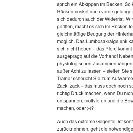
sprich ein Abkippen im Becken. So 
Rückenmuskel nach vorne gelangen 
sich dadurch auch der Widerrist. Wi
geritten, macht es sich im Rücken f
gleichmäßige Beugung der Hinterhand
möglich. Das Lumbosakralgelenk kann
sich nicht heben – das Pferd kommt
ausgeprägt) auf die Vorhand! Neben
physiologischen Zusammenhängen is
außer Acht zu lassen – stellen Sie s
Trainer scheucht Sie zum Aufwärmen/
Zack, zack – das muss doch noch sc
richtig Druck machen, wenn Du nicht
entspannen, motivieren und die Be
machen, oder ;-)?
Auch das extreme Gegenteil ist kontr
zurücknehmen, geht die notwendig