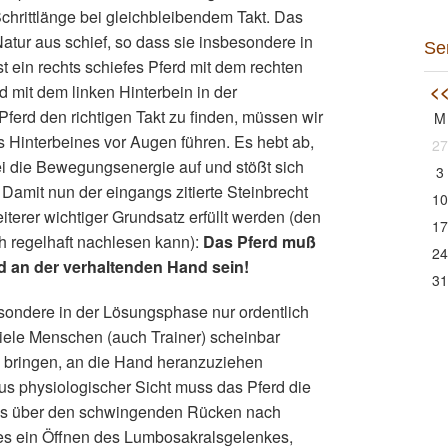
chrittlänge bei gleichbleibendem Takt. Das
Natur aus schief, so dass sie insbesondere in
Se
t ein rechts schiefes Pferd mit dem rechten
<
d mit dem linken Hinterbein in der
Pferd den richtigen Takt zu finden, müssen wir
M
Hinterbeines vor Augen führen. Es hebt ab,
27
bei die Bewegungsenergie auf und stößt sich
3
 Damit nun der eingangs zitierte Steinbrecht
10
terer wichtiger Grundsatz erfüllt werden (den
17
 regelhaft nachlesen kann):
Das Pferd muß
24
d an der verhaltenden
Hand sein!
31
besondere in der Lösungsphase nur ordentlich
iele Menschen (auch Trainer) scheinbar
 bringen, an die Hand heranzuziehen
s physiologischer Sicht muss das Pferd die
es über den schwingenden Rücken nach
 es ein Öffnen des Lumbosakralsgelenkes,