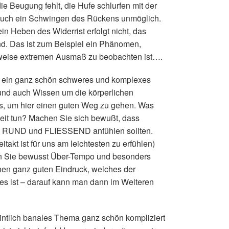
die Beugung fehlt, die Hufe schlurfen mit der
auch ein Schwingen des Rückens unmöglich.
in Heben des Widerrist erfolgt nicht, das
and. Das ist zum Beispiel ein Phänomen,
ilweise extremen Ausmaß zu beobachten ist….
lso ein ganz schön schweres und komplexes
 und auch Wissen um die körperlichen
s, um hier einen guten Weg zu gehen. Was
rbeit tun? Machen Sie sich bewußt, dass
 RUND und FLIESSEND anfühlen sollten.
itakt ist für uns am leichtesten zu erfühlen)
en Sie bewusst Über-Tempo und besonders
nen ganz guten Eindruck, welches der
rdes ist – darauf kann man dann im Weiteren
eintlich banales Thema ganz schön kompliziert