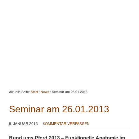
Startseite
Aktuelles
Beratung
Beritt
Reitunterricht
Seminare
Portrait
Kontakt
Aktuelle Seite:
Start
/
News
/
Seminar am 26.01.2013
Seminar am 26.01.2013
9. JANUAR 2013
KOMMENTAR VERFASSEN
Rund ums Pferd 2013 – Funktionelle Anatomie im