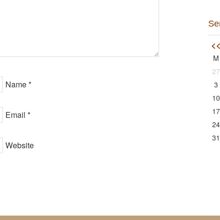
Se
<
M
27
Name
*
3
10
17
Email
*
24
31
Website