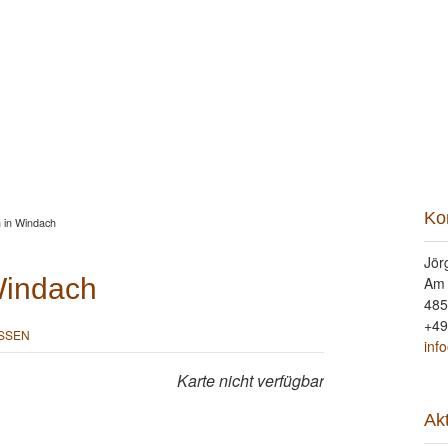
ung
Beritt
Reitunterricht
Seminare
Portrait
Kon
Ko
 in Windach
Jör
Windach
Am
485
+49
SSEN
inf
Karte nicht verfügbar
Ak