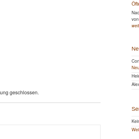
Öft
Nac
von
wei
Ne
Con
Neu
Hei
Ale
tung geschlossen.
Se
Kei
Wei