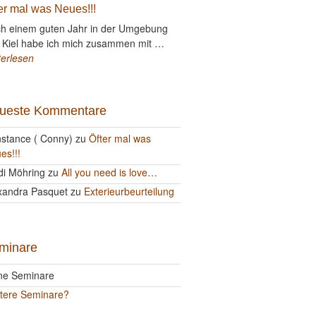
er mal was Neues!!!
h einem guten Jahr in der Umgebung
 Kiel habe ich mich zusammen mit …
terlesen
ueste Kommentare
stance ( Conny)
zu
Öfter mal was
es!!!
di Möhring
zu
All you need is love…
xandra Pasquet
zu
Exterieurbeurteilung
minare
ne Seminare
tere Seminare?