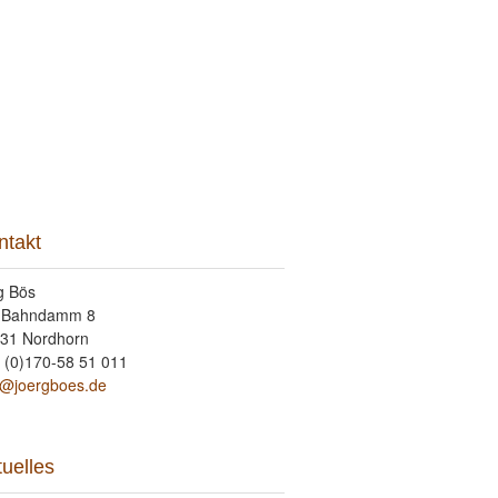
takt
ntakt
g Bös
 Bahndamm 8
31 Nordhorn
 (0)170-58 51 011
o@joergboes.de
tuelles