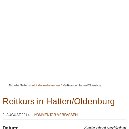
Startseite
Aktuelles
Beratung
Beritt
Reitunterricht
Seminare
Portrait
Kontakt
Aktuelle Seite:
Start
/
Veranstaltungen
/
Reitkurs in Hatten/Oldenburg
Reitkurs in Hatten/Oldenburg
2. AUGUST 2014
KOMMENTAR VERFASSEN
Datum:
Karte nicht verfügbar