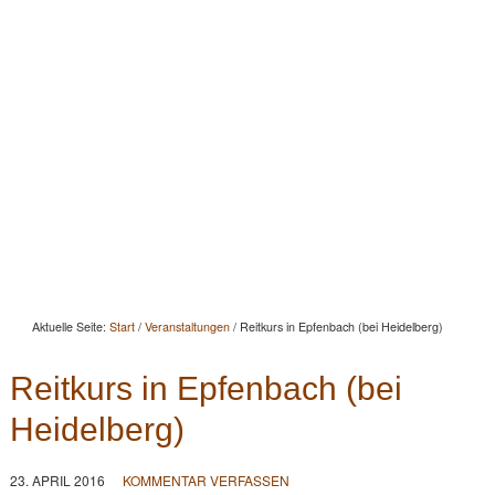
Startseite
Aktuelles
Beratung
Beritt
Reitunterricht
Seminare
Portrait
Kontakt
Aktuelle Seite:
Start
/
Veranstaltungen
/
Reitkurs in Epfenbach (bei Heidelberg)
Reitkurs in Epfenbach (bei
Heidelberg)
23. APRIL 2016
KOMMENTAR VERFASSEN