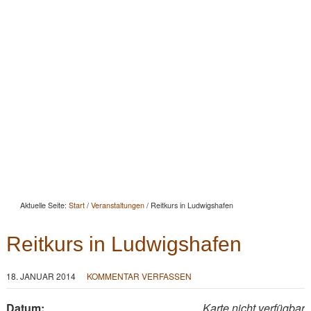
Startseite
Aktuelles
Beratung
Beritt
Reitunterricht
Seminare
Portrait
Kontakt
Aktuelle Seite:
Start
/
Veranstaltungen
/
Reitkurs in Ludwigshafen
Reitkurs in Ludwigshafen
18. JANUAR 2014
KOMMENTAR VERFASSEN
Datum:
Karte nicht verfügbar