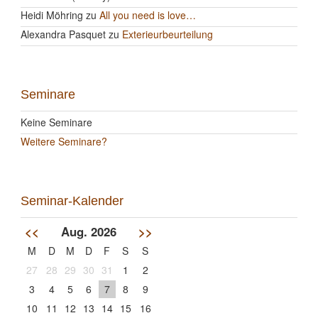
Heidi Möhring
zu
All you need is love…
Alexandra Pasquet
zu
Exterieurbeurteilung
Seminare
Keine Seminare
Weitere Seminare?
Seminar-Kalender
<<
Aug. 2026
>>
M
D
M
D
F
S
S
27
28
29
30
31
1
2
3
4
5
6
7
8
9
10
11
12
13
14
15
16