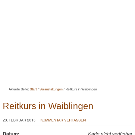
Startseite
Aktuelles
Beratung
Beritt
Reitunterricht
Seminare
Portrait
Kontakt
Aktuelle Seite:
Start
/
Veranstaltungen
/
Reitkurs in Waiblingen
Reitkurs in Waiblingen
23. FEBRUAR 2015
KOMMENTAR VERFASSEN
Datum:
Karte nicht verfügbar