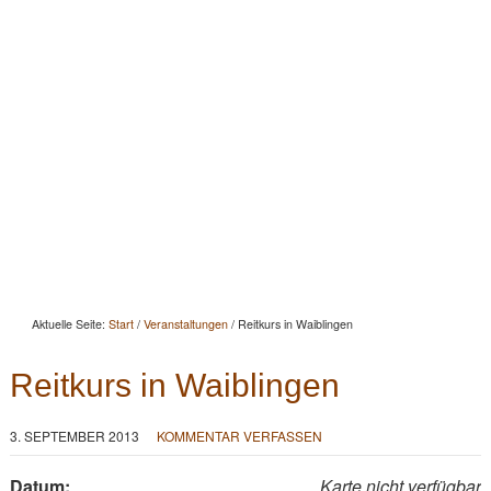
Startseite
Aktuelles
Beratung
Beritt
Reitunterricht
Seminare
Portrait
Kontakt
Aktuelle Seite:
Start
/
Veranstaltungen
/
Reitkurs in Waiblingen
Reitkurs in Waiblingen
3. SEPTEMBER 2013
KOMMENTAR VERFASSEN
Datum:
Karte nicht verfügbar