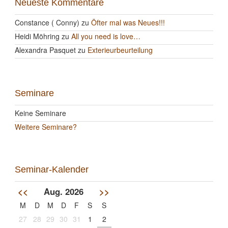
Neueste Kommentare
Constance ( Conny)
zu
Öfter mal was Neues!!!
Heidi Möhring
zu
All you need is love…
Alexandra Pasquet
zu
Exterieurbeurteilung
Seminare
Keine Seminare
Weitere Seminare?
Seminar-Kalender
<<
Aug. 2026
>>
M
D
M
D
F
S
S
27
28
29
30
31
1
2