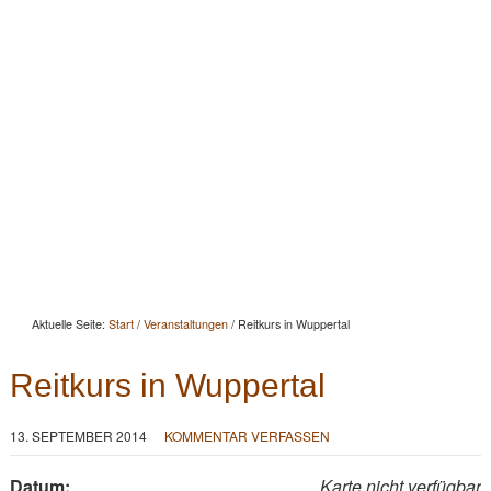
Startseite
Aktuelles
Beratung
Beritt
Reitunterricht
Seminare
Portrait
Kontakt
Aktuelle Seite:
Start
/
Veranstaltungen
/
Reitkurs in Wuppertal
Reitkurs in Wuppertal
13. SEPTEMBER 2014
KOMMENTAR VERFASSEN
Datum:
Karte nicht verfügbar