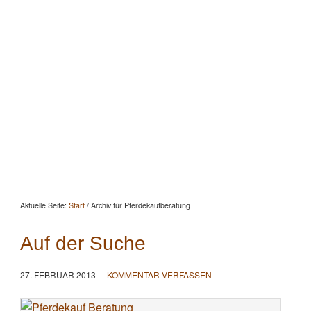
Startseite
Aktuelles
Beratung
Beritt
Reitunterricht
Seminare
Portrait
Kontakt
Aktuelle Seite:
Start
/
Archiv für Pferdekaufberatung
Auf der Suche
27. FEBRUAR 2013
KOMMENTAR VERFASSEN