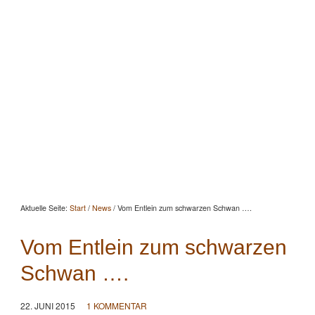
Startseite
Aktuelles
Beratung
Beritt
Reitunterricht
Seminare
Portrait
Kontakt
Aktuelle Seite:
Start
/
News
/
Vom Entlein zum schwarzen Schwan ….
Vom Entlein zum schwarzen
Schwan ….
22. JUNI 2015
1 KOMMENTAR