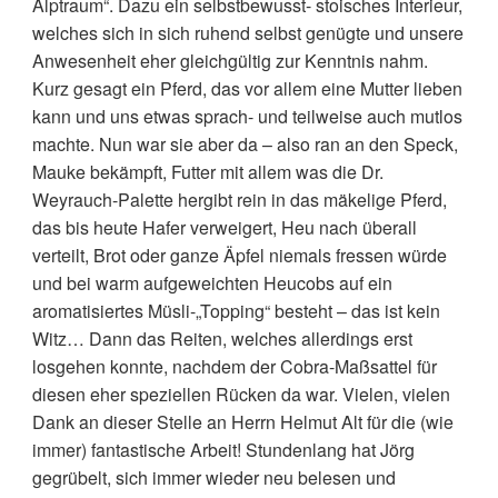
Alptraum“. Dazu ein selbstbewusst- stoisches Interieur,
welches sich in sich ruhend selbst genügte und unsere
Anwesenheit eher gleichgültig zur Kenntnis nahm.
Kurz gesagt ein Pferd, das vor allem eine Mutter lieben
kann und uns etwas sprach- und teilweise auch mutlos
machte. Nun war sie aber da – also ran an den Speck,
Mauke bekämpft, Futter mit allem was die Dr.
Weyrauch-Palette hergibt rein in das mäkelige Pferd,
das bis heute Hafer verweigert, Heu nach überall
verteilt, Brot oder ganze Äpfel niemals fressen würde
und bei warm aufgeweichten Heucobs auf ein
aromatisiertes Müsli-„Topping“ besteht – das ist kein
Witz… Dann das Reiten, welches allerdings erst
losgehen konnte, nachdem der Cobra-Maßsattel für
diesen eher speziellen Rücken da war. Vielen, vielen
Dank an dieser Stelle an Herrn Helmut Alt für die (wie
immer) fantastische Arbeit! Stundenlang hat Jörg
gegrübelt, sich immer wieder neu belesen und