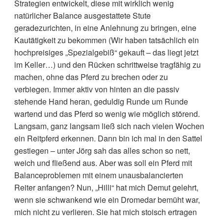
Strategien entwickelt, diese mit wirklich wenig
natürlicher Balance ausgestattete Stute
geradezurichten, in eine Anlehnung zu bringen, eine
Kautätigkeit zu bekommen (Wir haben tatsächlich ein
hochpreisiges „Spezialgebiß“ gekauft – das liegt jetzt
im Keller…) und den Rücken schrittweise tragfähig zu
machen, ohne das Pferd zu brechen oder zu
verbiegen. Immer aktiv von hinten an die passiv
stehende Hand heran, geduldig Runde um Runde
wartend und das Pferd so wenig wie möglich störend.
Langsam, ganz langsam ließ sich nach vielen Wochen
ein Reitpferd erkennen. Dann bin ich mal in den Sattel
gestiegen – unter Jörg sah das alles schon so nett,
weich und fließend aus. Aber was soll ein Pferd mit
Balanceproblemen mit einem unausbalancierten
Reiter anfangen? Nun, „Hilli“ hat mich Demut gelehrt,
wenn sie schwankend wie ein Dromedar bemüht war,
mich nicht zu verlieren. Sie hat mich stoisch ertragen