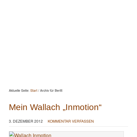
Startseite
Aktuelles
Beratung
Beritt
Reitunterricht
Seminare
Portrait
Kontakt
Aktuelle Seite:
Start
/
Archiv für Beritt
Mein Wallach „Inmotion“
3. DEZEMBER 2012
KOMMENTAR VERFASSEN