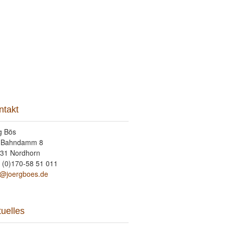
takt
ntakt
g Bös
 Bahndamm 8
31 Nordhorn
 (0)170-58 51 011
o@joergboes.de
tuelles