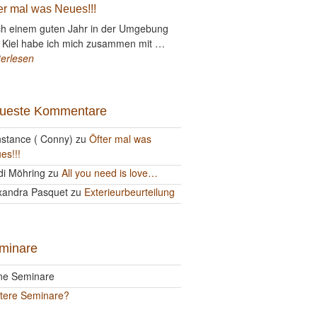
er mal was Neues!!!
h einem guten Jahr in der Umgebung
 Kiel habe ich mich zusammen mit …
terlesen
ueste Kommentare
stance ( Conny)
zu
Öfter mal was
es!!!
di Möhring
zu
All you need is love…
xandra Pasquet
zu
Exterieurbeurteilung
minare
ne Seminare
tere Seminare?