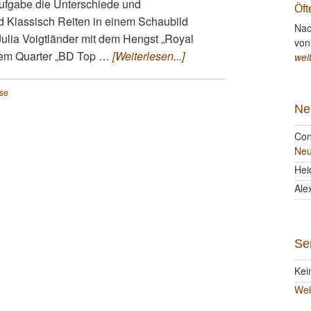
ufgabe die Unterschiede und
Öft
 Klassisch Reiten in einem Schaubild
Nac
 Julia Voigtländer mit dem Hengst „Royal
von
 dem Quarter „BD Top …
[Weiterlesen...]
wei
se
Ne
Con
Neu
Hei
Ale
Se
Kei
Wei