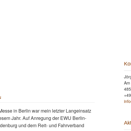
ung
Beritt
Reitunterricht
Seminare
Portrait
Kon
Ko
Jör
Am
485
+49
N
inf
Messe in Berlin war mein letzter Langeinsatz
iesem Jahr. Auf Anregung der EWU Berlin-
Ak
denburg und dem Reit- und Fahrverband